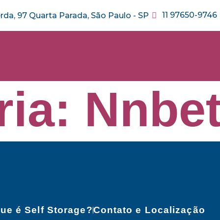
11 97650-9746
erda, 97 Quarta Parada, São Paulo - SP
ria:
Nnbe
ue é Self Storage?
Contato e Localização