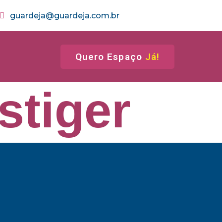
guardeja@guardeja.com.br
Quero Espaço
Já!
stiger