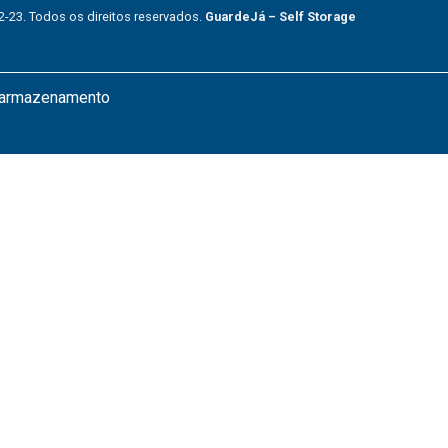
2-23. Todos os direitos reservados.
GuardeJá – Self Storage
a armazenamento